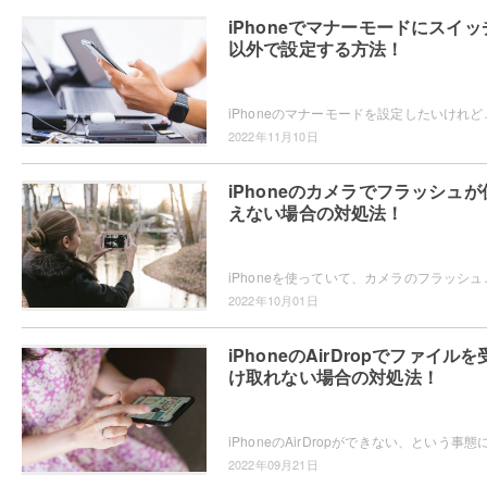
iPhoneでマナーモードにスイッ
以外で設定する方法！
iPhoneのマナーモードを設定したいけれど、側面のサイレントスイ
2022年11月10日
iPhoneのカメラでフラッシュが
えない場合の対処法！
iPhoneを使っていて、カメラのフラッシュが使えなくなった・・
2022年10月01日
iPhoneのAirDropでファイルを
け取れない場合の対処法！
2022年09月21日