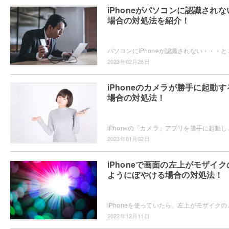
iPhoneがパソコンに認識されな
場合の対処法を紹介！
パソコンにiPhoneが認識されない・・・と困ったことはありませんか？i
2023年02月26日
iPhoneのカメラが勝手に起動す
場合の対処法！
iPhoneの「カメラ」アプリを勝手に起動しないように設定する方法
2023年01月02日
iPhoneで画面の左上がモザイク
ようにぼやける場合の対処法！
iPhoneを使っていたら、左上がモザイクのようにぼやける現象が起こっ
2022年12月11日