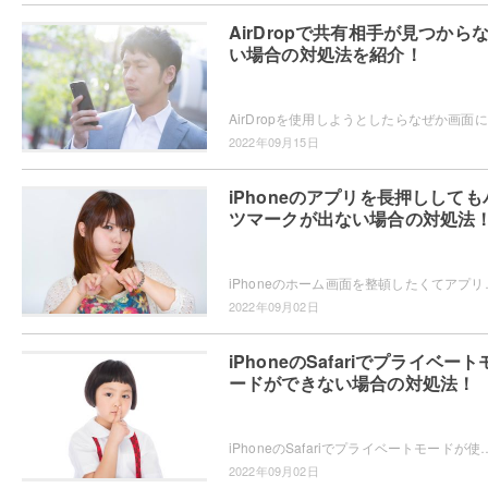
AirDropで共有相手が見つから
い場合の対処法を紹介！
Air
2022年09月15日
iPhoneのアプリを長押ししても
ツマークが出ない場合の対処法
iPhoneのホーム画面を整頓したくてアプリを長押ししたけれど削除できない、と
2022年09月02日
iPhoneのSafariでプライベート
ードができない場合の対処法！
iPhoneのSafariでプライベートモードが使えなくなった、とお困りではないですか？プライベートモードができない・使えるようにしたいというユー
2022年09月02日