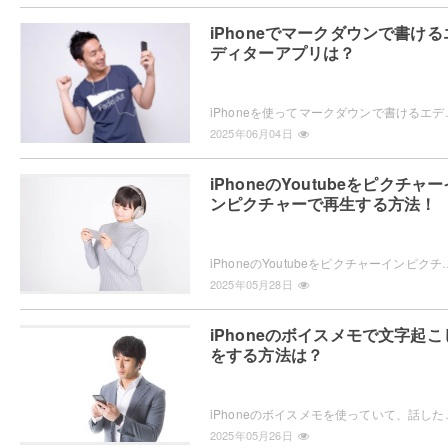
iPhoneでマークダウンで書ける
ディターアプリは？
iPhoneを使ってマークダウンで書けるエディターアプリをお探し
2025年06月04日
iPhoneのYoutubeをピクチャー
ンピクチャーで再生する方法！
iPhoneのYoutubeをピクチャーインピクチャーで再生したいと思ったことはありませんか？ピクチャーインピクチャーの再生方法
2025年05月28日
iPhoneのボイスメモで文字起こ
をする方法は？
iPhoneのボイスメモを使っていて、話した内容が文字起こしできたらい
2025年05月26日