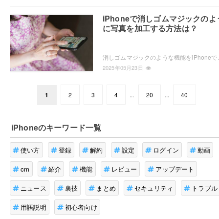
iPhoneで消しゴムマジックのよ
に写真を加工する方法は？
消しゴムマジックのような機能をiPhoneで使いたい・・・と思っ
2025年05月23日
1
2
3
4
...
20
...
40
iPhone
のキーワード一覧
使い方
登録
解約
設定
ログイン
動画
cm
紹介
機能
レビュー
アップデート
ニュース
裏技
まとめ
セキュリティ
トラブル
用語説明
初心者向け