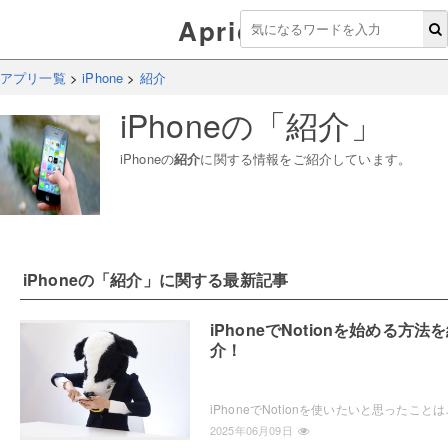
Aprico
アプリ一覧
>
iPhone
>
紹介
iPhone
の「
紹介
」
iPhone
の
紹介
に関する情報をご紹介しています。
iPhone
の「
紹介
」に関する最新記事
iPhoneでNotionを始める方法
介！
iPhoneでNotionを使いたいと思ったことはありませ
2025年06月09日