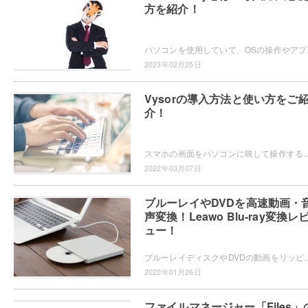
方を紹介！
パソコンを使用していて、OSの操作やア
2023年02月25日
Vysorの導入方法と使い方をご
介！
スマホの画面をパソコンに映して操作することができるミラーリングソフト・Vysorをご存知でしょうか？パソコンの大画面でスマホを操作したい・ス
2022年03月07日
ブルーレイやDVDを高速動画・
声変換！Leawo Blu-ray変換レ
ュー！
ブルーレイディスクやDVDの動画をリッピングして動画ファイルとして保存したいと思ったことはありませんか？Leawo Blu-
2022年01月26日
ファイルマネージャー「Files」