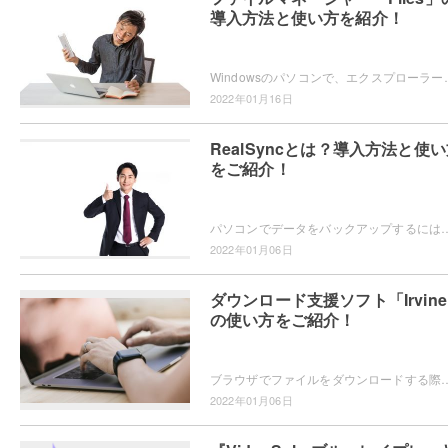
導入方法と使い方を紹介！
Windowsのパソコンで、エクスプローラーより便利なファイルマネージャーを使いたいと思ったこと
2022年01月16日
RealSyncとは？導入方法と使
をご紹介！
パソコンでデータをバックアップするにはバックアップソフトを使用するのが簡単です。バックアップを簡単に行えるソフト「RealSync」をご存知でし
2022年01月06日
ダウンロード支援ソフト「Irvin
の使い方をご紹介！
ブラウザでファイルをダウンロードする際に、ダウンロードの管理や一時中断して後でダウンロードを再開したいと思ったことはありませんか？Irvineな
2022年01月06日