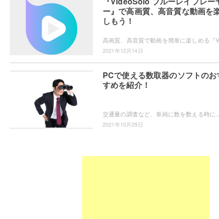
『VideoSolo ブルーレイプレー
ー』で高画質、高音質な動画を
しもう！
2021年12月14日
PCで使える数取器のソフトのお
すめを紹介！
交通量の調査など、単純に数を数える時に使われる「数取器」の機能を備えたPCソフトを探している方もいらっしゃるかと思います。数取器のソフトは、
2021年10月29日