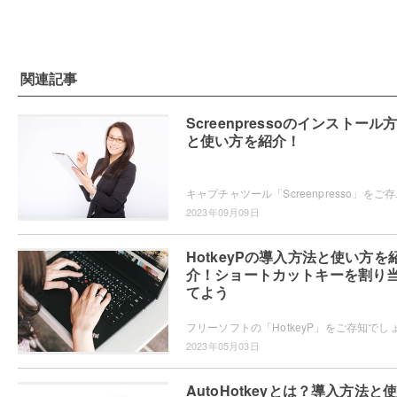
関連記事
Screenpressoのインストール
と使い方を紹介！
キャプチャツール「Screenpress
2023年09月09日
HotkeyPの導入方法と使い方を
介！ショートカットキーを割り
てよう
2023年05月03日
AutoHotkeyとは？導入方法と