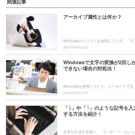
関連記事
アーカイブ属性とは何か？
Windowsのパソコンを使用していて、「アーカイブ属性」というファイル属性について気になっ
2024年04月23日
Windowsで文字の変換が2回し
できない場合の対処法！
Windowsを使用していて、キーボードで文字の変換を行ったら2回しかできない状態になってしまっ
2024年02月14日
「├」や「└」のような記号を入
する方法を紹介！
文章を作成する際