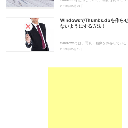
2023年05月24日
WindowsでThumbs.dbを作ら
ないようにする方法！
Windowsでは、写真・画像を保存しているフォルダに隠しファイルとして「Thumbs.d
2023年05月19日