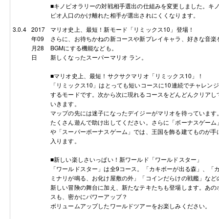
■キノピオラリーの対戦相手選出の仕組みを変更しました。キ
ピオ人口のかけ離れた相手が選出されにくくなります。
3.0.4
2017
マリオ史上、最短！新モード「リミックス10」登場！
年09
さらに、お待ちかねの新コースや新プレイキャラ、好きな音楽
月28
BGMにする機能なども。
日
新しくなったスーパーマリオ ラン。
■マリオ史上、最短！サクサクマリオ「リミックス10」！
「リミックス10」はとっても短いコースに10連続でチャレンジ
するモードです。次から次に現れるコースをどんどんクリアし
いきます。
マップの先には迷子になったデイジーがマリオを待っています
たくさん遊んで助け出してください。さらに「ボーナスゲーム
や「スーパーボーナスゲーム」では、王国を飾る建てものが手
入ります。
■新しい楽しさいっぱい！新ワールド「ワールドスター」
「ワールドスター」は全9コース。「カキボーが出る森」、「
ミナリが鳴る、お化け屋敷の外」「コインだらけの戦艦」など
新しい冒険の舞台に加え、新たなテキたちも登場します。あの
スも、密かにパワーアップ？
ボリュームアップしたワールドツアーをお楽しみください。