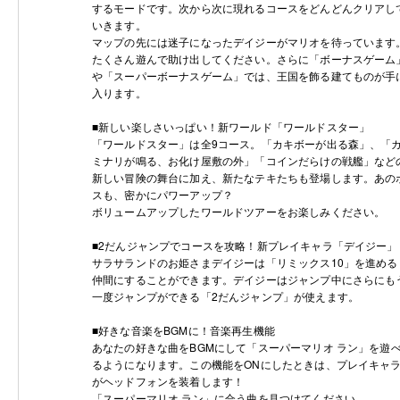
するモードです。次から次に現れるコースをどんどんクリアし
いきます。
マップの先には迷子になったデイジーがマリオを待っています
たくさん遊んで助け出してください。さらに「ボーナスゲーム
や「スーパーボーナスゲーム」では、王国を飾る建てものが手
入ります。
■新しい楽しさいっぱい！新ワールド「ワールドスター」
「ワールドスター」は全9コース。「カキボーが出る森」、「
ミナリが鳴る、お化け屋敷の外」「コインだらけの戦艦」など
新しい冒険の舞台に加え、新たなテキたちも登場します。あの
スも、密かにパワーアップ？
ボリュームアップしたワールドツアーをお楽しみください。
■2だんジャンプでコースを攻略！新プレイキャラ「デイジー」
サラサランドのお姫さまデイジーは「リミックス10」を進める
仲間にすることができます。デイジーはジャンプ中にさらにも
一度ジャンプができる「2だんジャンプ」が使えます。
■好きな音楽をBGMに！音楽再生機能
あなたの好きな曲をBGMにして「スーパーマリオ ラン」を遊
るようになります。この機能をONにしたときは、プレイキャ
がヘッドフォンを装着します！
「スーパーマリオ ラン」に合う曲を見つけてください。