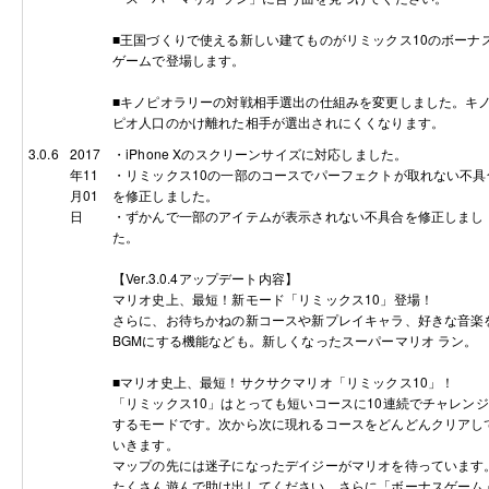
■王国づくりで使える新しい建てものがリミックス10のボーナ
ゲームで登場します。
■キノピオラリーの対戦相手選出の仕組みを変更しました。キ
ピオ人口のかけ離れた相手が選出されにくくなります。
3.0.6
2017
・iPhone Xのスクリーンサイズに対応しました。
年11
・リミックス10の一部のコースでパーフェクトが取れない不具
月01
を修正しました。
日
・ずかんで一部のアイテムが表示されない不具合を修正しまし
た。
【Ver.3.0.4アップデート内容】
マリオ史上、最短！新モード「リミックス10」登場！
さらに、お待ちかねの新コースや新プレイキャラ、好きな音楽
BGMにする機能なども。新しくなったスーパーマリオ ラン。
■マリオ史上、最短！サクサクマリオ「リミックス10」！
「リミックス10」はとっても短いコースに10連続でチャレンジ
するモードです。次から次に現れるコースをどんどんクリアし
いきます。
マップの先には迷子になったデイジーがマリオを待っています
たくさん遊んで助け出してください。さらに「ボーナスゲーム