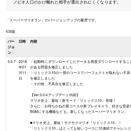
ノピオ人口のかけ離れた相手が選出されにくくなります。
「
スーパーマリオラン
」のバージョンアップの履歴です。
iOS版
バー
日時
内容
ジョ
ン
3.0.7
2018
・起動時にダウンロードしたデータを再度ダウンロードするこ
年01
がある問題を修正しました
月11
・リミックス10の一部のコースでパーフェクトが取れない不具
日
を修正しました
・その他、不具合を修正しました
【Ver.3.0.4アップデート内容】
マリオ史上、最短！新モード「リミックス10」登場！
さらに、お待ちかねの新コースや新プレイキャラ、好きな音楽
BGMにする機能なども。新しくなったスーパーマリオ ラン。
■マリオ史上、最短！サクサクマリオ「リミックス10」！
「リミックス10」はとっても短いコースに10連続でチャレンジ