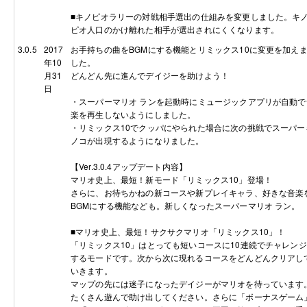
■キノピオラリーの対戦相手選出の仕組みを変更しました。キ
ピオ人口のかけ離れた相手が選出されにくくなります。
3.0.5
2017
お手持ちの曲をBGMにする機能とリミックス10に変更を加え
年10
した。
月31
どんどん先に進んでデイジーを助けよう！
日
・スーパーマリオ ランを起動時にミュージックアプリが自動で
楽を再生しないようにしました。
・リミックス10でクッパにやられた場合に次の挑戦でスーパー
ノコが出現するようになりました。
【Ver.3.0.4アップデート内容】
マリオ史上、最短！新モード「リミックス10」登場！
さらに、お待ちかねの新コースや新プレイキャラ、好きな音楽
BGMにする機能なども。新しくなったスーパーマリオ ラン。
■マリオ史上、最短！サクサクマリオ「リミックス10」！
「リミックス10」はとっても短いコースに10連続でチャレンジ
するモードです。次から次に現れるコースをどんどんクリアし
いきます。
マップの先には迷子になったデイジーがマリオを待っています
たくさん遊んで助け出してください。さらに「ボーナスゲーム