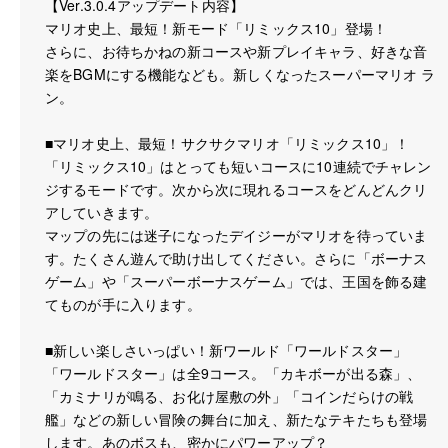
【Ver.3.0.4アップデート内容】
マリオ史上、最短！新モード「リミックス10」登場！
さらに、お待ちかねの新コースや新プレイキャラ、好きな音
楽をBGMにする機能なども。新しくなったスーパーマリオ ラ
ン。
■マリオ史上、最短！サクサクマリオ「リミックス10」！
「リミックス10」はとっても短いコースに10連続でチャレン
ジするモードです。次から次に現れるコースをどんどんクリ
アしていきます。
マップの先には迷子になったデイジーがマリオを待っていま
す。たくさん遊んで助け出してください。さらに「ボーナス
ゲーム」や「スーパーボーナスゲーム」では、王国を飾る建
てものが手に入ります。
■新しい楽しさいっぱい！新ワールド「ワールドスター」
「ワールドスター」は全9コース。「カキボーが出る森」、
「カミナリが鳴る、お化け屋敷の外」「コインだらけの戦
艦」などの新しい冒険の舞台に加え、新たなテキたちも登場
します。あのボスも、密かにパワーアップ？