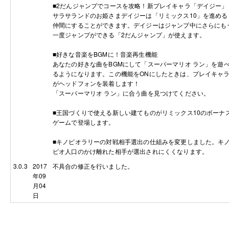
■2だんジャンプでコースを攻略！新プレイキャラ「デイジー」
サラサランドのお姫さまデイジーは「リミックス10」を進める
仲間にすることができます。デイジーはジャンプ中にさらにも
一度ジャンプができる「2だんジャンプ」が使えます。
■好きな音楽をBGMに！音楽再生機能
あなたの好きな曲をBGMにして「スーパーマリオ ラン」を遊
るようになります。この機能をONにしたときは、プレイキャ
がヘッドフォンを装着します！
「スーパーマリオ ラン」に合う曲を見つけてください。
■王国づくりで使える新しい建てものがリミックス10のボーナ
ゲームで登場します。
■キノピオラリーの対戦相手選出の仕組みを変更しました。キ
ピオ人口のかけ離れた相手が選出されにくくなります。
3.0.3
2017
不具合の修正を行いました。
年09
月04
日