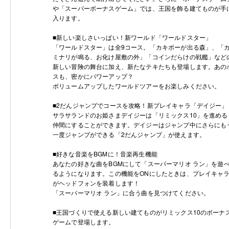
や「スーパーボーナスゲーム」では、王国を飾る建てものが手
入ります。
■新しい楽しさいっぱい！新ワールド「ワールドスター」
「ワールドスター」は全9コース。「カキボーが出る森」、「
ミナリが鳴る、お化け屋敷の外」「コインだらけの戦艦」など
新しい冒険の舞台に加え、新たなテキたちも登場します。あの
スも、密かにパワーアップ？
ボリュームアップしたワールドツアーをお楽しみください。
■2だんジャンプでコースを攻略！新プレイキャラ「デイジー」
サラサランドのお姫さまデイジーは「リミックス10」を進める
仲間にすることができます。デイジーはジャンプ中にさらにも
一度ジャンプができる「2だんジャンプ」が使えます。
■好きな音楽をBGMに！音楽再生機能
あなたの好きな曲をBGMにして「スーパーマリオ ラン」を遊
るようになります。この機能をONにしたときは、プレイキャ
がヘッドフォンを装着します！
「スーパーマリオ ラン」に合う曲を見つけてください。
■王国づくりで使える新しい建てものがリミックス10のボーナ
ゲームで登場します。