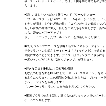
や「スーパーボーナスゲーム」では、王国を飾る建てものが手
入ります。
■新しい楽しさいっぱい！新ワールド「ワールドスター」
「ワールドスター」は全9コース。「カキボーが出る森」、「
ミナリが鳴る、お化け屋敷の外」「コインだらけの戦艦」など
新しい冒険の舞台に加え、新たなテキたちも登場します。あの
スも、密かにパワーアップ？
ボリュームアップしたワールドツアーをお楽しみください。
■2だんジャンプでコースを攻略！新プレイキャラ「デイジー」
サラサランドのお姫さまデイジーは「リミックス10」を進める
仲間にすることができます。デイジーはジャンプ中にさらにも
一度ジャンプができる「2だんジャンプ」が使えます。
■好きな音楽をBGMに！音楽再生機能
あなたの好きな曲をBGMにして「スーパーマリオ ラン」を遊
るようになります。この機能をONにしたときは、プレイキャ
がヘッドフォンを装着します！
「スーパーマリオ ラン」に合う曲を見つけてください。
■王国づくりで使える新しい建てものがリミックス10のボーナ
ゲームで登場します。