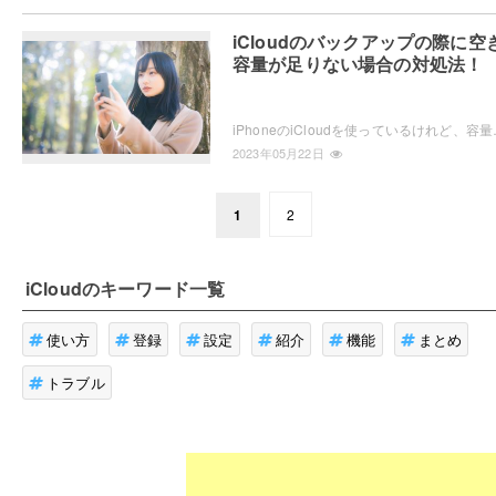
iCloudのバックアップの際に空
容量が足りない場合の対処法！
iPhoneのiCloudを使っているけれど、容量が足り
2023年05月22日
1
2
iCloud
のキーワード一覧
使い方
登録
設定
紹介
機能
まとめ
トラブル