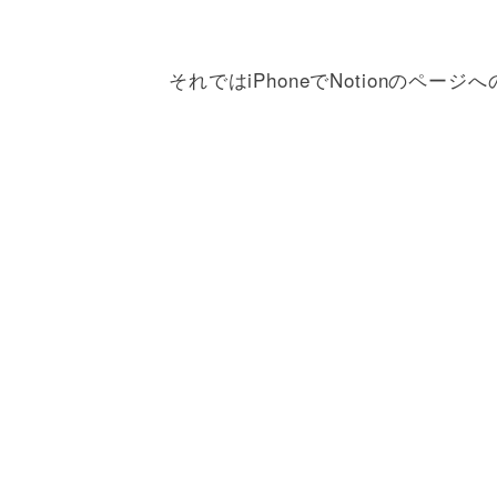
それではiPhoneでNotionのペ