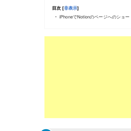
目次
[
非表示
]
iPhoneでNotionのページへの