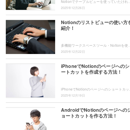
Notionでテーブルビューを使っていたけれど、どうやって削除するかわからない・・・とお困りではないですか？削除する方法
2025年12月26日
Notionのリストビューの使い方
紹介！
多機能ワークスペースツール・Notionを使用していて、リストビューとは何か気になったことはありませんか？複数のページをリスト管理した
2025年12月22日
iPhoneでNotionのページへの
ートカットを作成する方法！
iPhoneでNotionのページへのショートカットを作
2025年12月19日
AndroidでNotionのページへの
ョートカットを作る方法！