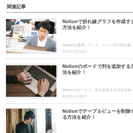
関連記事
Notionで折れ線グラフを作成す
方法を紹介！
Notionを使用していて、ページ内で折れ線グラフを作成したいと思ったことはありませんか？Notionでは、チャート機能で折れ線グラフを
2025年12月29日
Notionのボードで列を追加する
法を紹介！
Notionのボードで、列を追加する方法を知りたいと思ったことはありませんか？Notionのボードに列を追加したいけどど
2025年12月29日
Notionでテーブルビューを削除
る方法を紹介！