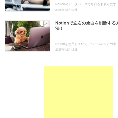
Notionのデータベースで名前を非表示にする方法を知りたいと思ったことはありませんか？データベースで名前を非表示にする機能があるなら
2025年12月12日
Notionで左右の余白を削除する
法！
Notionを使用していて、ページの左右の余白を削除したいと思ったことはありませんか？ページの左右の余白を削除して、スペースを増やし
2025年12月12日