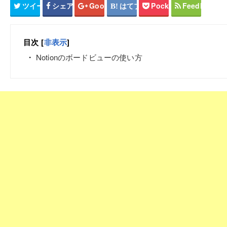
ツイート
シェア
Google+
はてブ
Pocket
Feedly
目次
[
非表示
]
Notionのボードビューの使い方