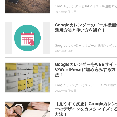
2020年03月10日
Googleカレンダーのゴール機能
活用方法と使い方を紹介！
Googleカレンダーにはゴール機能というスケジ
2020年03月06日
GoogleカレンダーをWEBサイ
やWordPressに埋め込みする方
法！
Googleカレンダーはスケジュールの管理に非常に
2020年03月05日
【見やすく変更】Googleカレン
ーのデザインをカスタマイズす
方法！