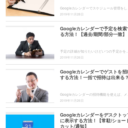
Googleカレンダーでスケジュール管理をしていてデ
2019年11月28日
Googleカレンダーで予定を検索
る方法！【過去/期間/部分一致】
予定の詳細が知りたいけどいつの予定かを忘れてしまったことはありませんか？Googleカレンダーでは、予定を検索してすぐに詳細を確認
2019年11月26日
Googleカレンダーでゲストを招
する方法！一括で招待は出来る
Googleカレンダーの招待機能を使えば、メールア
2019年11月26日
Googleカレンダーをデスクトッ
に表示する方法！【常駐/ショー
カット/通知】