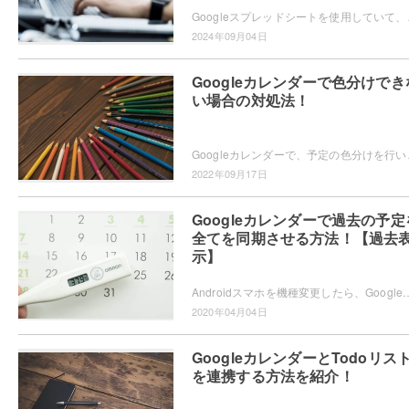
Googleスプレッドシートを使用していて、カレンダ
2024年09月04日
Googleカレンダーで色分けでき
い場合の対処法！
Googleカレンダーで、予定の色分けを行いたいけ
2022年09月17日
Googleカレンダーで過去の予定
全てを同期させる方法！【過去
示】
Androidスマホを機種変更したら、Googleカレンダーの過去表示ができなくなって困ったことはありませんか？予定の過去表示ができない時はPCを使っ
2020年04月04日
GoogleカレンダーとTodoリス
を連携する方法を紹介！