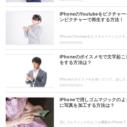
iPhoneのYoutubeをピクチャー
ンピクチャーで再生する方法！
iPhoneのYoutubeをピクチャーインピクチャーで再生したいと思ったことはありませんか？ピクチャーインピクチャーの再生方法
2025年05月28日
iPhoneのボイスメモで文字起こ
をする方法は？
iPhoneのボイスメモを使っていて、話した内容が文字起こしできたらい
2025年05月26日
iPhoneで消しゴムマジックのよ
に写真を加工する方法は？
消しゴムマジックのような機能をiPhoneで使いたい・・・と思っ