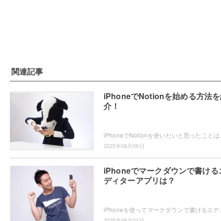
関連記事
iPhoneでNotionを始める方法
介！
iPhoneでNotionを使いたいと思ったことはありませ
2025年06月09日
iPhoneでマークダウンで書ける
ディターアプリは？
iPhoneを使ってマークダウンで書けるエディターアプリをお探し
2025年06月04日