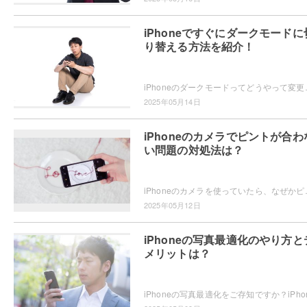
iPhoneですぐにダークモードに
り替える方法を紹介！
iPhoneのダークモードってどうやって変更するかご存知ですか？
2025年05月14日
iPhoneのカメラでピントが合わ
い問題の対処法は？
iPhoneのカメラを使っていたら、なぜかピントが合わない・・・
2025年05月12日
iPhoneの写真最適化のやり方と
メリットは？