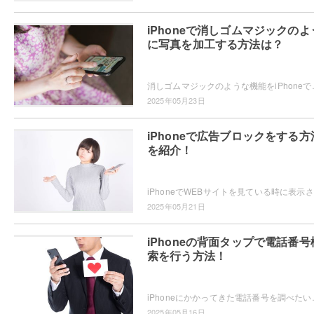
iPhoneで消しゴムマジックのよ
に写真を加工する方法は？
消しゴムマジックのような機能をiPhoneで使いたい・・・と思っ
2025年05月23日
iPhoneで広告ブロックをする方
を紹介！
iPh
2025年05月21日
iPhoneの背面タップで電話番号
索を行う方法！
iPhoneにかかってきた電話番号を調べたいと思ったことはありませんか
2025年05月16日