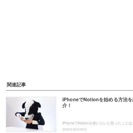
関連記事
iPhoneでNotionを始める方法
介！
iPhoneでNotionを使いたいと思ったことはありませ
2025年06月09日