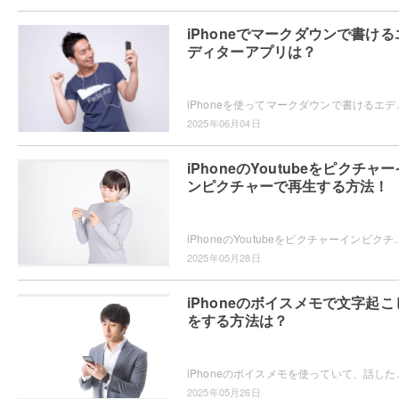
iPhoneでマークダウンで書ける
ディターアプリは？
iPhoneを使ってマークダウンで書けるエディターアプリをお探し
2025年06月04日
iPhoneのYoutubeをピクチャー
ンピクチャーで再生する方法！
iPhoneのYoutubeをピクチャーインピクチャーで再生したいと思ったことはありませんか？ピクチャーインピクチャーの再生方法
2025年05月28日
iPhoneのボイスメモで文字起こ
をする方法は？
iPhoneのボイスメモを使っていて、話した内容が文字起こしできたらい
2025年05月26日