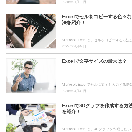
2025年04月11日
Excelでセルをコピーする色々
法を紹介！
2025年04月04日
Excelで文字サイズの最大は？
2025年03月31日
Excelで3Dグラフを作成する方
を紹介！
Microsoft Excelで、3Dグラフを作成したいと思ったことはありま