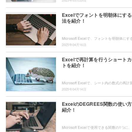
2025年05月23日
Excelでフォントを明朝体にす
法を紹介！
2025年04月16日
Excelで再計算を行うショート
トを紹介！
2025年04月14日
ExcelのDEGREES関数の使い
紹介！
Micro