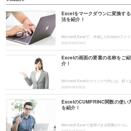
Excelをマークダウンに変換す
法を紹介！
Microsoft Ex
2025年06月04日
Excelの画面の要素の名称をご紹
介！
2025年06月02日
ExcelのCUMPRINC関数の使い
を紹介！
Micro