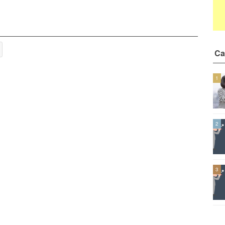
Ca
1
2
3