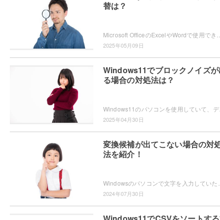
替は？
Microsoft OfficeのExcelやWordで使用できていた「数式エディター」が、現在では使用できないため困ってしまったという
2025年05月09日
Windows11でブロックノイズが
る場合の対処法は？
Windows11のパソコンを使用していて、デ
2025年04月30日
変換候補が出てこない場合の対
法を紹介！
Windowsのパソコンで文字を入力していたら、なぜか変換候補が表示されないため困ってしまっ
2024年07月30日
Windows11でCSVをソートす