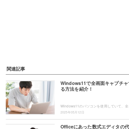
関連記事
Windows11で全画面キャプチャ
る方法を紹介！
Windows11のパソコンを使用していて、全画
2025年05月12日
Officeにあった数式エディタの