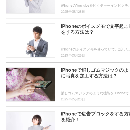
iPhoneのYoutubeをピクチャーインピクチャーで再生したいと思ったことはありませんか？ピクチャーインピクチャーの再生方法
2025年05月28日
iPhoneのボイスメモで文字起こ
をする方法は？
iPhoneのボイスメモを使っていて、話した内容が文字起こしできたらい
2025年05月26日
iPhoneで消しゴムマジックのよ
に写真を加工する方法は？
消しゴムマジックのような機能をiPhoneで使いたい・・・と思っ
2025年05月23日
iPhoneで広告ブロックをする方
を紹介！