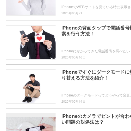
iPh
2025年05月21日
iPhoneの背面タップで電話番号
索を行う方法！
iPhoneにかかってきた電話番号を調べたいと思ったことはありませんか
2025年05月16日
iPhoneですぐにダークモードに
り替える方法を紹介！
iPhoneのダークモードってどうやって変更するかご存知ですか？
2025年05月14日
iPhoneのカメラでピントが合わ
い問題の対処法は？