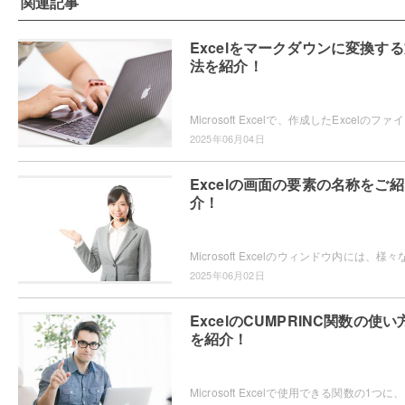
関連記事
Excelをマークダウンに変換す
法を紹介！
Microsoft Ex
2025年06月04日
Excelの画面の要素の名称をご紹
介！
2025年06月02日
ExcelのCUMPRINC関数の使い
を紹介！
Micro