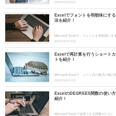
2025年05月23日
Excelでフォントを明朝体にす
法を紹介！
2025年04月16日
Excelで再計算を行うショート
トを紹介！
2025年04月14日
ExcelのDEGREES関数の使い
紹介！
Micro