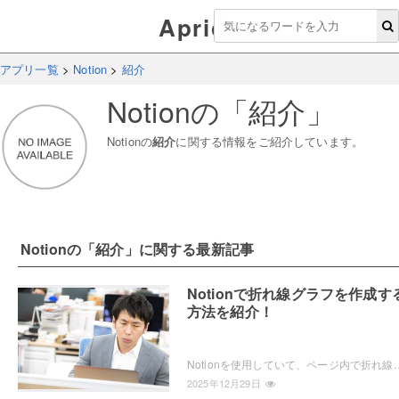
Aprico
アプリ一覧
>
Notion
>
紹介
Notion
の「
紹介
」
Notion
の
紹介
に関する情報をご紹介しています。
Notion
の「
紹介
」に関する最新記事
Notionで折れ線グラフを作成す
方法を紹介！
Notionを使用していて、ページ内で折れ線グラフを作成したいと思ったことはありませんか？Notionでは、チャート機能で折れ線グラフを
2025年12月29日