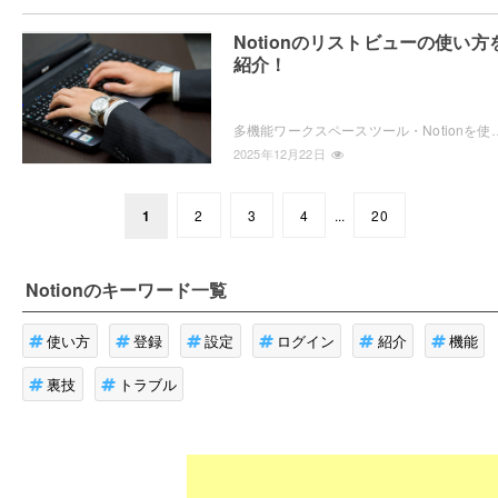
Notionのリストビューの使い方
紹介！
多機能ワークスペースツール・Notionを使用していて、リストビューとは何か気になったことはありませんか？複数のページをリスト管理した
2025年12月22日
1
2
3
4
...
20
Notion
のキーワード一覧
使い方
登録
設定
ログイン
紹介
機能
裏技
トラブル