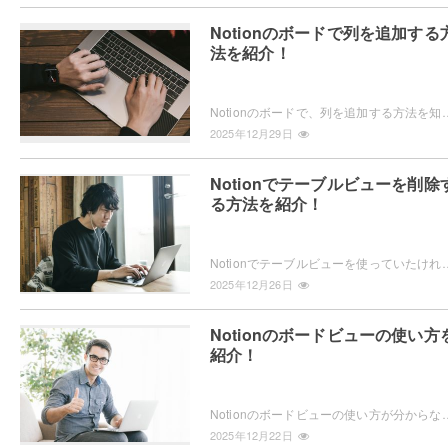
Notionのボードで列を追加する
法を紹介！
Notionのボードで、列を追加する方法を知りたいと思ったことはありませんか？Notionのボードに列を追加したいけどど
2025年12月29日
Notionでテーブルビューを削除
る方法を紹介！
Notionでテーブルビューを使っていたけれど、どうやって削除するかわからない・・・とお困りではないですか？削除する方法
2025年12月26日
Notionのボードビューの使い方
紹介！
Notionのボードビューの使い方が分からない・・・とお困りではないですか？ボードビューってどうやって使うの？ボードビューを
2025年12月22日