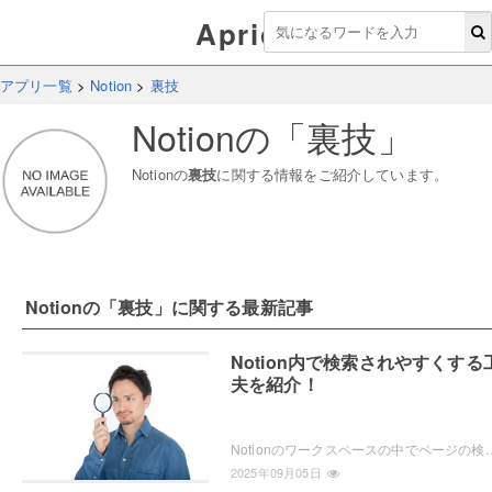
Aprico
アプリ一覧
>
Notion
>
裏技
Notion
の「
裏技
」
Notion
の
裏技
に関する情報をご紹介しています。
Notion
の「
裏技
」に関する最新記事
Notion内で検索されやすくする
夫を紹介！
Notionのワークスペースの中でページの検索を行う際に、素早く対象のデータにたどり着けていますか？ページにひと工夫加えることで、ペ
2025年09月05日