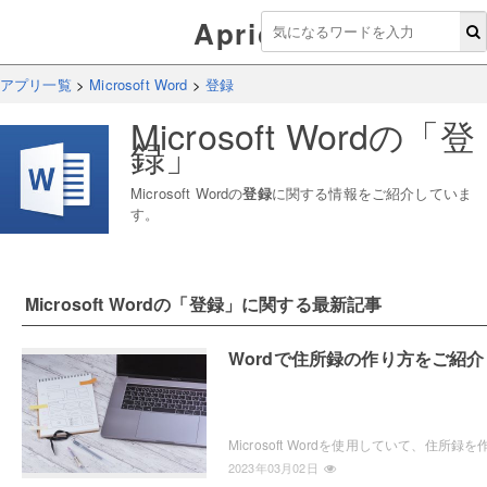
Aprico
アプリ一覧
>
Microsoft Word
>
登録
Microsoft Word
の「
登
録
」
Microsoft Word
の
登録
に関する情報をご紹介していま
す。
Microsoft Word
の「
登録
」に関する最新記事
Wordで住所録の作り方をご紹介
2023年03月02日