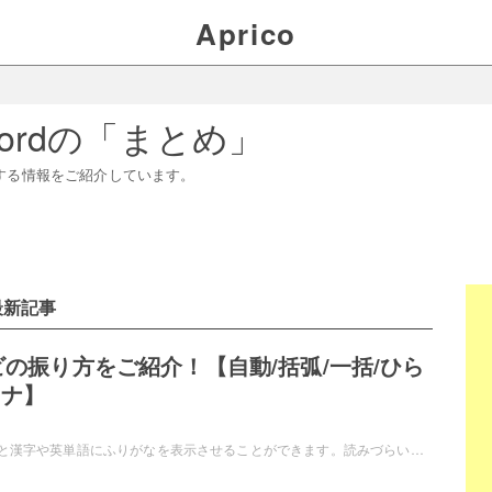
Aprico
ord
の「
まとめ
」
する情報をご紹介しています。
最新記事
ビの振り方をご紹介！【自動/括弧/一括/ひら
カナ】
Wordでルビを振ると漢字や英単語にふりがなを表示させることができます。読みづらい単語も分かりやすくなり、大変便利な機能です。この記事では、Wordでルビの振り方をご紹介しますので、自動でも手動でも簡単にできる方法をご覧ください。