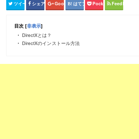
ツイート
シェア
Google+
はてブ
Pocket
Feedly
目次
[
非表示
]
DirectXとは？
DirectXのインストール方法