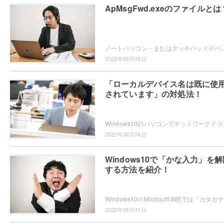
ApMsgFwd.exeのファイルとは
ノートパソコン・またはタッチパッドデバイスを使用していて「ApMsgFwd.exe」のファイルが気になったことはありませんか？この記事では、ApMs
2022年06月08日
「ローカルデバイス名は既に使
されています」の対処法！
Windows10のパソコンでネットワークドライブ
2022年06月04日
Windows10で「かな入力」を解
する方法を紹介！
W
2022年05月31日