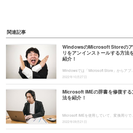
関連記事
WindowsのMicrosoft Storeの
リをアンインストールする方法
紹介！
Windowsでは「Microsoft Store」からアプリを入手することができますが、不要だという場合はアンインストールしま
2022年10月27日
Microsoft IMEの辞書を修復す
法を紹介！
Microsoft IMEを使用していて、変換周りでトラブルが起きるようになってしまい困ったことは
2022年09月21日