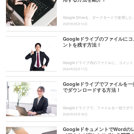
Google Driveを、ダークモードで使用したいと思ったことはありませんか？白色の画面だと目が疲れるので、ダークモードに
2025年05月14日
Googleドライブのファイルにコ
ントを残す方法！
Googleドライブ内のファイルに、コメントを残した
2024年02月17日
Googleドライブでファイルを一
でダウンロードする方法！
Googleドライブで、ファイルを一括でダウンロード
2023年04月18日
GoogleドキュメントでWordの