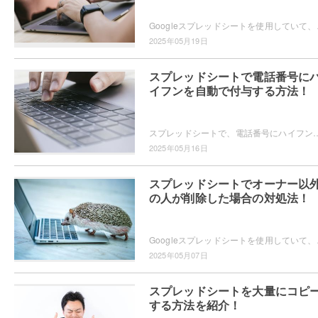
Googleスプレッドシートを使用していて、複数
2025年05月19日
スプレッドシートで電話番号に
イフンを自動で付与する方法！
スプレッドシートで、電話番号にハイフンを自動で付与したいと思ったことはありませんか？シート内の様々な電話番号に対して、自動的にハイフンを付与できる
2025年05月16日
スプレッドシートでオーナー以
の人が削除した場合の対処法！
Googleスプレッドシートを使用していて、共有
2025年05月07日
スプレッドシートを大量にコピ
する方法を紹介！