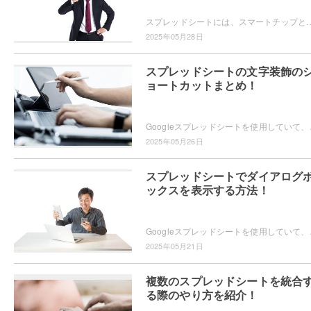
スプレッドシートには、スマートチップという機能が搭載されています。スマートチップとは、スプレッドシート内で「@」を入力することで画像・テキスト・日付・人名・リンクな
2025年05月28日
スプレッドシートの文字装飾の
ョートカットまとめ！
Googleスプレッドシートを使用していて、セル内
2025年05月26日
スプレッドシートでダイアログ
ックスを表示する方法！
Googleスプレッドシートを使用していて、ダイアロ
2025年05月21日
複数のスプレッドシートを統合
る際のやり方を紹介！