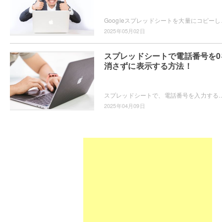
Googleスプレッドシートを大量にコピーしたいと思
2025年05月02日
スプレッドシートで電話番号を0
消さずに表示する方法！
スプレッドシートで、電話番号を入力すると先頭の0が消えてしまい困っている方もいらっしゃるかと思います。電話番号の先頭の0を消さずに入力するためには、
2025年04月09日