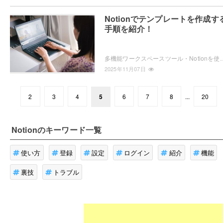
Notionでテンプレートを作成す
手順を紹介！
多機能ワークスペースツール・Notionを使用していて、テンプレートを作成したいと思ったことはありませんか？ページやデータのテンプレートを
2025年11月07日
2
3
4
5
6
7
8
...
20
Notion
のキーワード一覧
使い方
登録
設定
ログイン
紹介
機能
裏技
トラブル