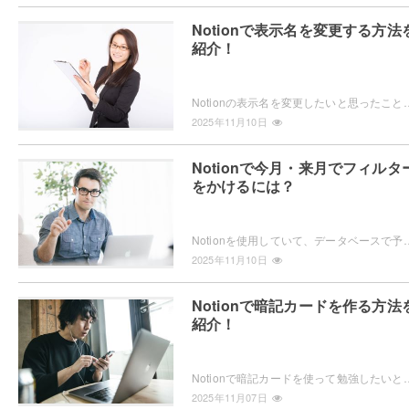
Notionで表示名を変更する方法
紹介！
Notionの表示名を変更したいと思ったことはありませんか？アカウント名やページの名前、ワークスペースの名前はどうやって変更するの？表示
2025年11月10日
Notionで今月・来月でフィルタ
をかけるには？
Notionを使用していて、データベースで予定表を作成している場合に今月・来月でフィルターをかけたいと思ったことはありませんか？数式を用い
2025年11月10日
Notionで暗記カードを作る方法
紹介！
Notionで暗記カードを使って勉強したいと思ったことはありませんか？暗記カードを作りたいけどどうやったらいいかわからない・
2025年11月07日