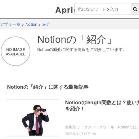
Aprico
アプリ一覧
>
Notion
>
紹介
Notion
の「
紹介
」
Notion
の
紹介
に関する情報をご紹介しています。
Notion
の「
紹介
」に関する最新記事
Notionのlength関数とは？使い
を紹介！
多機能ワークスペースツール・Notionでは、Formula（フォーミュラ）と呼ばれる数式を使用することができます。この記事では、Notio
2025年11月14日