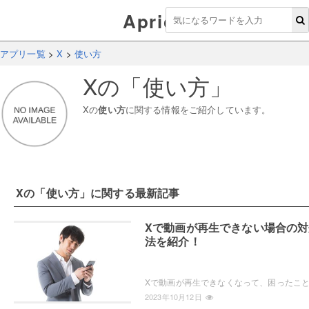
Aprico
アプリ一覧
>
X
>
使い方
X
の「
使い方
」
X
の
使い方
に関する情報をご紹介しています。
X
の「
使い方
」に関する最新記事
Xで動画が再生できない場合の対
法を紹介！
2023年10月12日