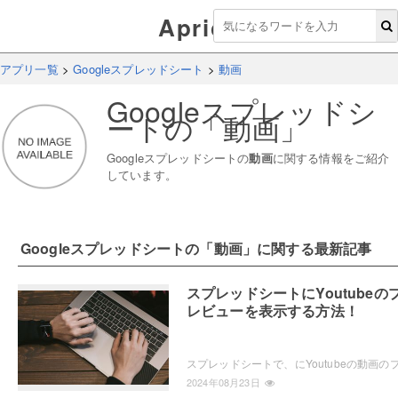
Aprico
アプリ一覧
>
Googleスプレッドシート
>
動画
Googleスプレッドシ
ート
の「
動画
」
Googleスプレッドシート
の
動画
に関する情報をご紹介
しています。
Googleスプレッドシート
の「
動画
」に関する最新記事
スプレッドシートにYoutubeの
レビューを表示する方法！
2024年08月23日