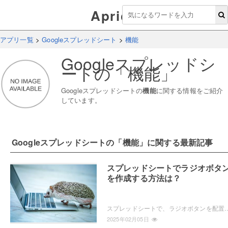
Aprico
アプリ一覧
>
Googleスプレッドシート
>
機能
Googleスプレッドシ
ート
の「
機能
」
Googleスプレッドシート
の
機能
に関する情報をご紹介
しています。
Googleスプレッドシート
の「
機能
」に関する最新記事
スプレッドシートでラジオボタ
を作成する方法は？
スプレッドシートで、ラジオボタンを配置したいと思ったことはありませんか？スプレッドシートにはラジオボタン機能は搭載されていませんが、擬似的なラジオボタ
2025年02月05日