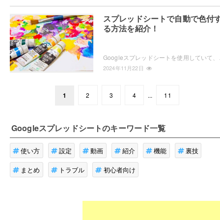
スプレッドシートで自動で色付
る方法を紹介！
Googleスプレッドシートを使用していて、特定の
2024年11月22日
1
2
3
4
...
11
Googleスプレッドシート
のキーワード一覧
使い方
設定
動画
紹介
機能
裏技
まとめ
トラブル
初心者向け