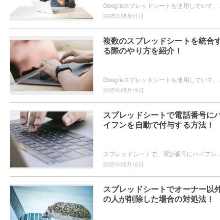
Googleスプレッドシートを使用していて、ダイアロ
2025年05月21日
複数のスプレッドシートを統合
る際のやり方を紹介！
Googleスプレッドシートを使用していて、複数
2025年05月19日
スプレッドシートで電話番号に
イフンを自動で付与する方法！
スプレッドシートで、電話番号にハイフンを自動で付与したいと思ったことはありませんか？シート内の様々な電話番号に対して、自動的にハイフンを付与できる
2025年05月16日
スプレッドシートでオーナー以
の人が削除した場合の対処法！