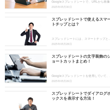
Googleスプレッドシート
2025年05月30日
スプレッドシートで使えるスマ
トチップとは？
スプレッドシートには、スマートチップという機能が搭載されています。スマートチップとは、スプレッドシート内で「@」を入力することで画像・テキスト・日付・人名・リンクな
2025年05月28日
スプレッドシートの文字装飾の
ョートカットまとめ！
Googleスプレッドシートを使用していて、セル内
2025年05月26日
スプレッドシートでダイアログ
ックスを表示する方法！