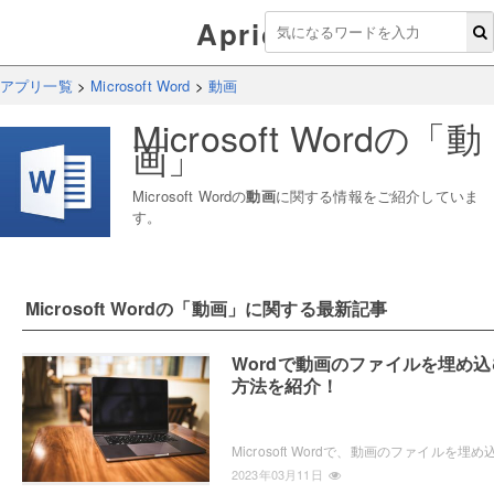
Aprico
アプリ一覧
>
Microsoft Word
>
動画
Microsoft Word
の「
動
画
」
Microsoft Word
の
動画
に関する情報をご紹介していま
す。
Microsoft Word
の「
動画
」に関する最新記事
Wordで動画のファイルを埋め込
方法を紹介！
2023年03月11日