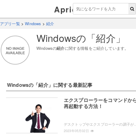
Aprico
アプリ一覧
>
Windows
>
紹介
Windows
の「
紹介
」
Windows
の
紹介
に関する情報をご紹介しています。
Windows
の「
紹介
」に関する最新記事
エクスプローラーをコマンドか
再起動する方法！
デスクトップやエクスプローラーの調子がおかしい場合は、再起動を行いましょう。コマンドプロンプトからコマンドを入力して、エクスプローラーを再起
2023年05月02日