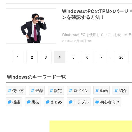
WindowsのPCのTPMのバージ
ンを確認する方法！
WindowsのPCを使用していて、お使いのPCのTPMのバージョンを
2023年02月13日
1
2
3
4
5
6
7
...
20
Windows
のキーワード一覧
使い方
登録
設定
ログイン
動画
紹介
機能
裏技
まとめ
トラブル
初心者向け