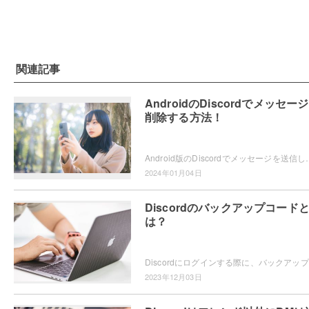
関連記事
AndroidのDiscordでメッセー
削除する方法！
Android版のDiscordでメッセージを送信した際に、メッセージに打ち間違えがあったり誤送信
2024年01月04日
Discordのバックアップコード
は？
Dis
2023年12月03日