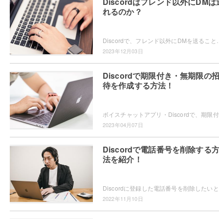
Discordはフレンド以外にDMは
れるのか？
Discordで、フレンド以外にDMを送ることができるのか気になるユーザーの方もいらっしゃるかと思います。フ
2023年12月03日
Discordで期限付き・無期限の
待を作成する方法！
ボイス
2023年04月07日
Discordで電話番号を削除する
法を紹介！
Dis
2022年11月10日