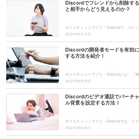
Discordでフレンドから削除す
と相手からどう見えるのか？
ボイス
2022年09月12日
Discordの開発者モードを有効
する方法を紹介！
ボイス
2022年08月28日
Discordのビデオ通話でバーチ
ル背景を設定する方法！
ボイス
2022年08月28日