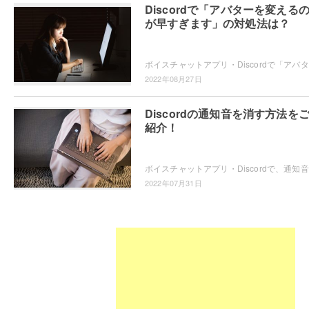
Discordで「アバターを変える
が早すぎます」の対処法は？
ボイス
2022年08月27日
Discordの通知音を消す方法を
紹介！
ボイス
2022年07月31日