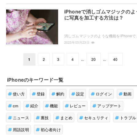
iPhoneで消しゴムマジックのよ
に写真を加工する方法は？
消しゴムマジックのような機能をiPhoneで使いたい・・・と思っ
2025年05月23日
1
2
3
4
...
20
...
40
iPhone
のキーワード一覧
使い方
登録
解約
設定
ログイン
動画
cm
紹介
機能
レビュー
アップデート
ニュース
裏技
まとめ
セキュリティ
トラブル
用語説明
初心者向け