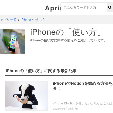
Aprico
アプリ一覧
>
iPhone
>
使い方
iPhone
の「
使い方
」
iPhone
の
使い方
に関する情報をご紹介しています。
iPhone
の「
使い方
」に関する最新記事
iPhoneでNotionを始める方法
介！
iPhoneでNotionを使いたいと思ったことはありませ
2025年06月09日