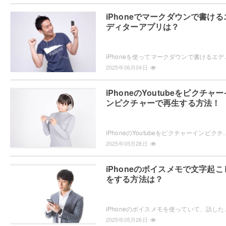
iPhoneでマークダウンで書ける
ディターアプリは？
iPhoneを使ってマークダウンで書けるエディターアプリをお探し
2025年06月04日
iPhoneのYoutubeをピクチャー
ンピクチャーで再生する方法！
iPhoneのYoutubeをピクチャーインピクチャーで再生したいと思ったことはありませんか？ピクチャーインピクチャーの再生方法
2025年05月28日
iPhoneのボイスメモで文字起こ
をする方法は？
iPhoneのボイスメモを使っていて、話した内容が文字起こしできたらい
2025年05月26日