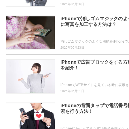
2025年05月26日
iPhoneで消しゴムマジックのよ
に写真を加工する方法は？
消しゴムマジックのような機能をiPhoneで使いたい・・・と思っ
2025年05月23日
iPhoneで広告ブロックをする方
を紹介！
iPh
2025年05月21日
iPhoneの背面タップで電話番号
索を行う方法！
iPhoneにかかってきた電話番号を調べたいと思ったことはありませんか