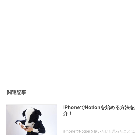
関連記事
iPhoneでNotionを始める方法
介！
iPhoneでNotionを使いたいと思ったことはありませ