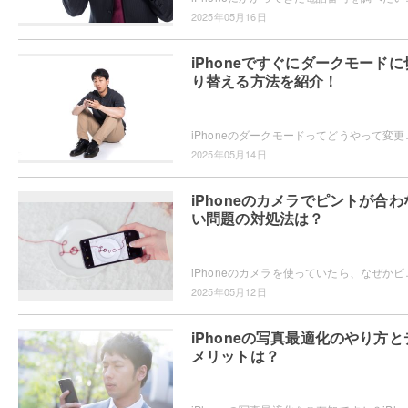
2025年05月16日
iPhoneですぐにダークモードに
り替える方法を紹介！
iPhoneのダークモードってどうやって変更するかご存知ですか？
2025年05月14日
iPhoneのカメラでピントが合わ
い問題の対処法は？
iPhoneのカメラを使っていたら、なぜかピントが合わない・・・
2025年05月12日
iPhoneの写真最適化のやり方と
メリットは？