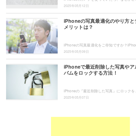
2025年05月12日
iPhoneの写真最適化のやり方と
メリットは？
2025年05月09日
iPhoneで最近削除した写真やア
バムをロックする方法！
iPhoneの『最近削除した写真』にロックをかけたいと思ったことはあ
2025年05月07日