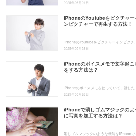
2025年06月04日
iPhoneのYoutubeをピクチャー
ンピクチャーで再生する方法！
iPhoneのYoutubeをピクチャーインピクチャーで再生したいと思ったことはありませんか？ピクチャーインピクチャーの再生方法
2025年05月28日
iPhoneのボイスメモで文字起こ
をする方法は？
iPhoneのボイスメモを使っていて、話した内容が文字起こしできたらい
2025年05月26日
iPhoneで消しゴムマジックのよ
に写真を加工する方法は？
消しゴムマジックのような機能をiPhoneで使いたい・・・と思っ