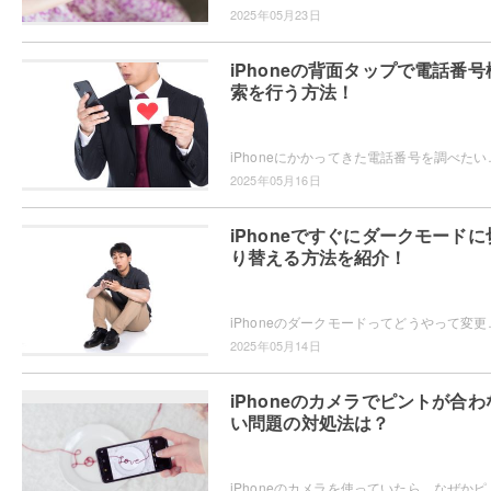
2025年05月23日
iPhoneの背面タップで電話番号
索を行う方法！
iPhoneにかかってきた電話番号を調べたいと思ったことはありませんか
2025年05月16日
iPhoneですぐにダークモードに
り替える方法を紹介！
iPhoneのダークモードってどうやって変更するかご存知ですか？
2025年05月14日
iPhoneのカメラでピントが合わ
い問題の対処法は？
iPhoneのカメラを使っていたら、なぜかピントが合わない・・・