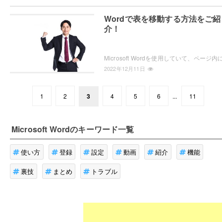
Wordで表を移動する方法をご紹
介！
2022年12月11日
1
2
3
4
5
6
...
11
Microsoft Word
のキーワード一覧
使い方
登録
設定
動画
紹介
機能
裏技
まとめ
トラブル