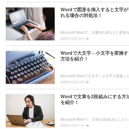
Wordで図形を挿入すると文字が
れる場合の対処法！
2022年12月14日
Wordで大文字⇔小文字を変換す
方法を紹介！
2022年12月14日
Wordで文章を2段組みにする方
を紹介！
Microsoft Wordで、文
2022年12月11日