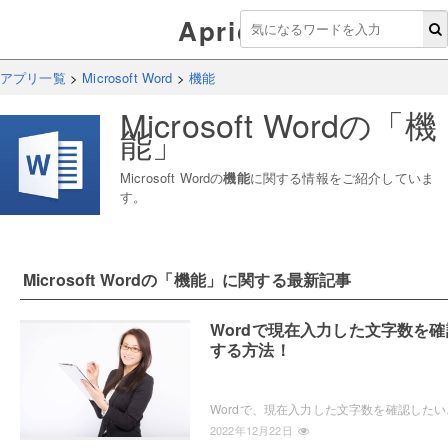
Aprico
アプリ一覧
>
Microsoft Word
>
機能
Microsoft Word
の「
機
能
」
Microsoft Word
の
機能
に関する情報をご紹介していま
す。
Microsoft Word
の「
機能
」に関する最新記事
Wordで現在入力した文字数を確
する方法！
Wordで、現在入力した文字数を確
2022年12月22日