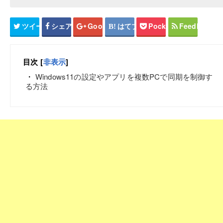
ツイート
シェア
Google+
はてブ
Pocket
Feedly
目次
[
非表示
]
Windows11の設定やアプリを複数PCで同期を制御す
る方法