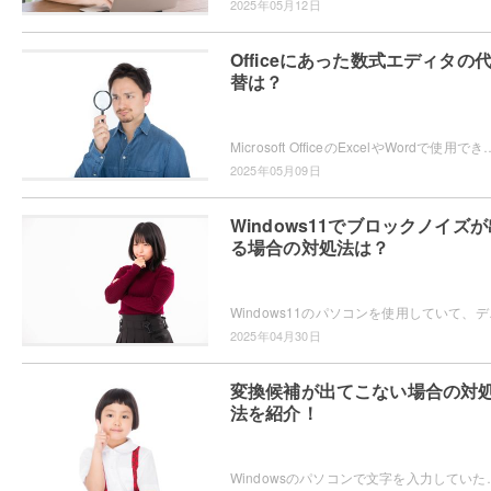
2025年05月12日
Officeにあった数式エディタの
替は？
Microsoft OfficeのExcelやWordで使用できていた「数式エディター」が、現在では使用できないため困ってしまったという
2025年05月09日
Windows11でブロックノイズが
る場合の対処法は？
Windows11のパソコンを使用していて、デ
2025年04月30日
変換候補が出てこない場合の対
法を紹介！
Windowsのパソコンで文字を入力していたら、なぜか変換候補が表示されないため困ってしまっ