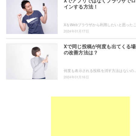
Xでアプリではなくブラウザでロ
インする方法！
2024年01月17日
Xで同じ投稿が何度も出てくる場
の改善方法は？
何度も表示される投稿を消す方法はないの？表示されないようにしたい！というユーザーの為に今回
2024年01月16日