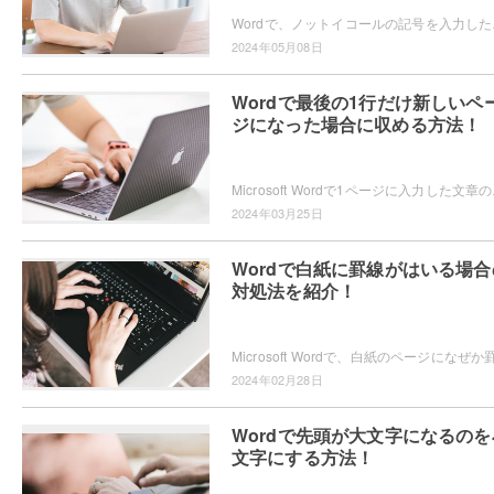
Wordで、ノットイコールの記号を
2024年05月08日
Wordで最後の1行だけ新しいペ
ジになった場合に収める方法！
Microsoft Wordで1
2024年03月25日
Wordで白紙に罫線がはいる場合
対処法を紹介！
2024年02月28日
Wordで先頭が大文字になるのを
文字にする方法！