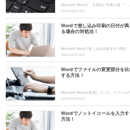
Microsoft Wordで、文章内に半角の度「°」を入力する方法をご存
2024年05月19日
Wordで差し込み印刷の日付が異
る場合の対処法！
2024年05月12日
Wordでファイルの変更部分を比
する方法！
2024年05月09日
Wordでノットイコールを入力す
方法！