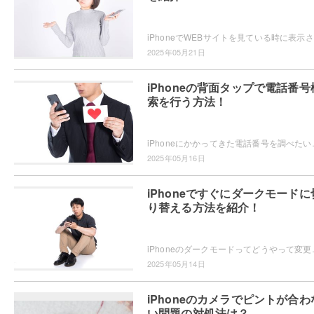
iPh
2025年05月21日
iPhoneの背面タップで電話番号
索を行う方法！
iPhoneにかかってきた電話番号を調べたいと思ったことはありませんか
2025年05月16日
iPhoneですぐにダークモードに
り替える方法を紹介！
iPhoneのダークモードってどうやって変更するかご存知ですか？
2025年05月14日
iPhoneのカメラでピントが合わ
い問題の対処法は？