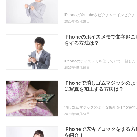
iPhoneのYoutubeをピクチャーインピクチャーで再生したいと思ったことはありませんか？ピクチャーインピクチャーの再生方法
2025年05月28日
iPhoneのボイスメモで文字起こ
をする方法は？
iPhoneのボイスメモを使っていて、話した内容が文字起こしできたらい
2025年05月26日
iPhoneで消しゴムマジックのよ
に写真を加工する方法は？
消しゴムマジックのような機能をiPhoneで使いたい・・・と思っ
2025年05月23日
iPhoneで広告ブロックをする方
を紹介！