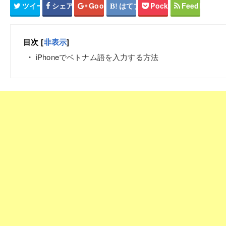
ツイート
シェア
Google+
はてブ
Pocket
Feedly
目次
[
非表示
]
iPhoneでベトナム語を入力する方法