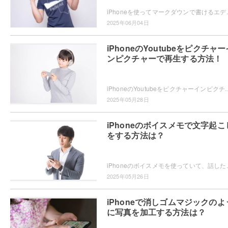
iPhoneを使ってマークダウンで書けるエディターアプリをお探し
2025年06月04日
iPhoneのYoutubeをピクチャー
ンピクチャーで再生する方法！
iPhoneのYoutubeをピクチャーインピクチャーで再生したいと思ったことはありませんか？ピクチャーインピクチャーの再生方法
2025年05月28日
iPhoneのボイスメモで文字起こ
をする方法は？
iPhoneのボイスメモを使っていて、話した内容が文字起こしできたらい
2025年05月26日
iPhoneで消しゴムマジックのよ
に写真を加工する方法は？