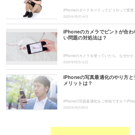
iPhoneのダークモードってどうやって変更するかご存知ですか？
2025年05月14日
iPhoneのカメラでピントが合わ
い問題の対処法は？
iPhoneのカメラを使っていたら、なぜかピントが合わない・・・
2025年05月12日
iPhoneの写真最適化のやり方と
メリットは？
2025年05月09日