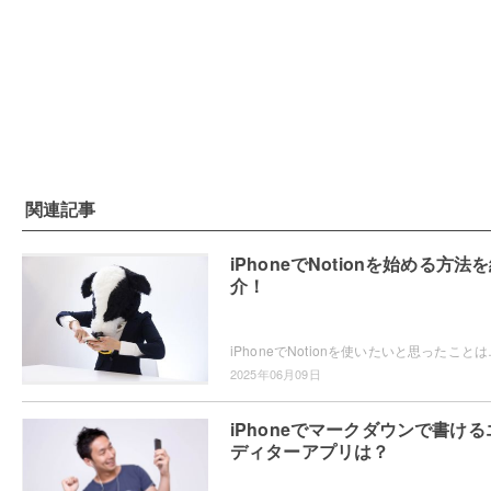
関連記事
iPhoneでNotionを始める方法
介！
iPhoneでNotionを使いたいと思ったことはありませ
2025年06月09日
iPhoneでマークダウンで書ける
ディターアプリは？