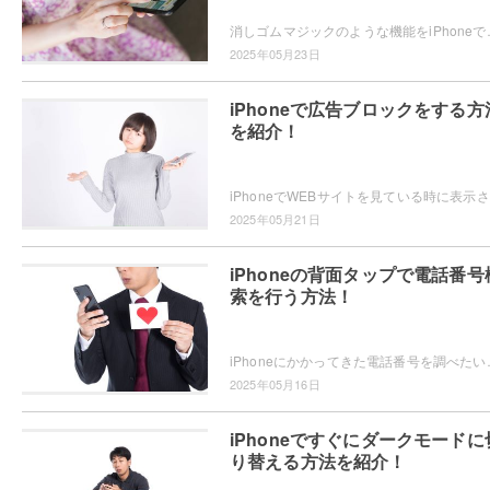
消しゴムマジックのような機能をiPhoneで使いたい・・・と思っ
2025年05月23日
iPhoneで広告ブロックをする方
を紹介！
iPh
2025年05月21日
iPhoneの背面タップで電話番号
索を行う方法！
iPhoneにかかってきた電話番号を調べたいと思ったことはありませんか
2025年05月16日
iPhoneですぐにダークモードに
り替える方法を紹介！