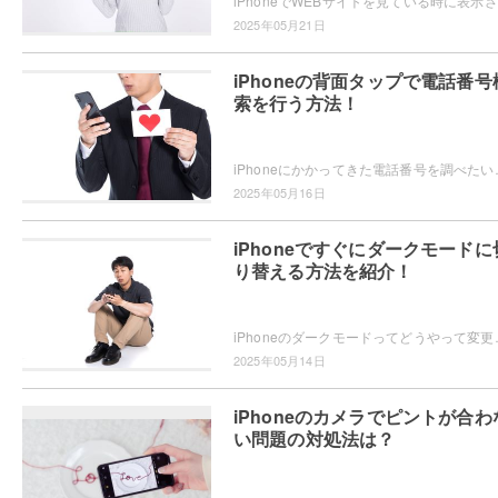
iPh
2025年05月21日
iPhoneの背面タップで電話番号
索を行う方法！
iPhoneにかかってきた電話番号を調べたいと思ったことはありませんか
2025年05月16日
iPhoneですぐにダークモードに
り替える方法を紹介！
iPhoneのダークモードってどうやって変更するかご存知ですか？
2025年05月14日
iPhoneのカメラでピントが合わ
い問題の対処法は？