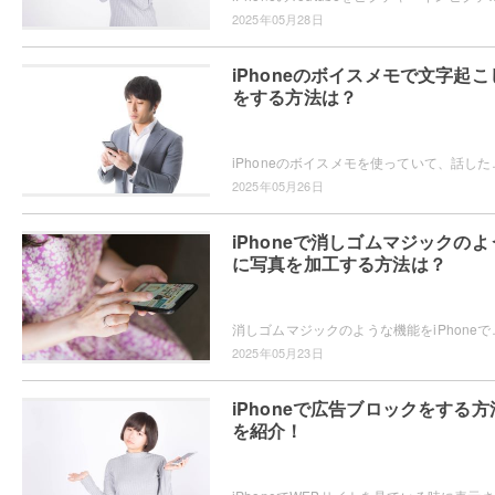
2025年05月28日
iPhoneのボイスメモで文字起こ
をする方法は？
iPhoneのボイスメモを使っていて、話した内容が文字起こしできたらい
2025年05月26日
iPhoneで消しゴムマジックのよ
に写真を加工する方法は？
消しゴムマジックのような機能をiPhoneで使いたい・・・と思っ
2025年05月23日
iPhoneで広告ブロックをする方
を紹介！