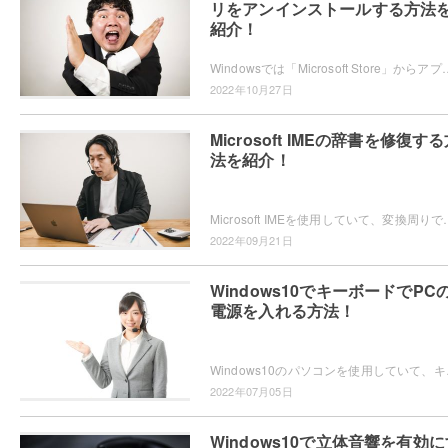
リをアンインストールする方法
紹介！
Windowsでは「Microsoft Store」からアプリを入手することができますが、不要だという場合はアンインストールしま
2022年10月27日
Microsoft IMEの辞書を修復す
法を紹介！
Microsoft IMEを使用していて、変換周りでトラブルが起きるようになってしまい困ったことは
2022年09月21日
Windows10でキーボードでPC
電源を入れる方法！
Windows10のパソコンを使用していて、キ
2022年07月05日
Windows10で立体音響を有効に