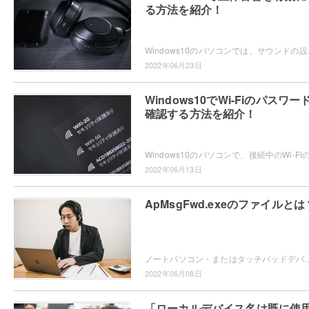
る方法を紹介！
Windows10のパソコンでは、サウンドの設
2022年06月23日
Windows10でWi-Fiのパスワー
確認する方法を紹介！
2022年06月13日
ApMsgFwd.exeのファイルとは
ノートパソコン・またはタッチパッドデバイスを使用していて「ApMsgFwd.exe」のファイルが気になったことはありませんか？この記事では、ApMs
2022年06月08日
「ローカルデバイス名は既に使