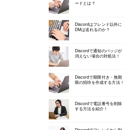
ードとは？
3
Discordはフレンド以外に
DMは送れるのか？
Discordで通知のバッジが
消えない場合の対処法！
Discordで期限付き・無期
限の招待を作成する方法！
Discordで電話番号を削除
する方法を紹介！
Discordでフレンドから削