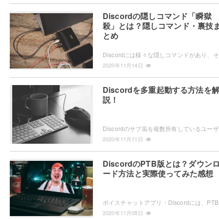
Discordの隠しコマンド「瞬獄
殺」とは？隠しコマンド・裏技
とめ
Dis
2020年11月14日
Discordを多重起動する方法を
説！
Dis
2020年11月11日
DiscordのPTB版とは？ダウン
ード方法と実際使ってみた感想
ボイスチャットアプリ・
2020年11月08日