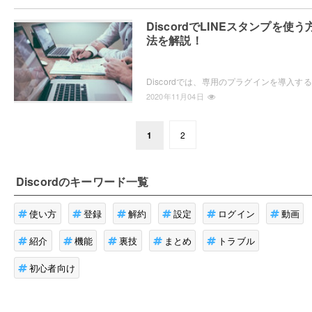
DiscordでLINEスタンプを使う
法を解説！
Dis
2020年11月04日
1
2
Discord
のキーワード一覧
使い方
登録
解約
設定
ログイン
動画
紹介
機能
裏技
まとめ
トラブル
初心者向け