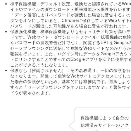
標準保護機能：デフォルト設定。危険だと認識されているWe
イトやファイルのダウンロード・拡張機能から保護を行います
「データ侵害によりパスワードが漏洩した場合に警告する」の
タンをオンにしていると、Chromeに保存しているWebサイト
パスワードが漏洩した可能性がある場合に警告が行われます。
保護強化機能：標準保護機能よりもセキュリティ対策が高いモ
ドです。Webサイト・ダウンロードファイル・拡張機能の危
やパスワードの漏洩警告だけでなく、閲覧するURLをGoogle
セーフブラウジングに送信して危険なWebサイトなのかどう
確認を行います。また、ログイン時にデータをGoogleアカウ
トにリンクすることですべてのGoogleアプリを安全に使用す
ことができるようになります。
保護なし（推奨されません）：その名称通り、一切の保護を行
なくなります。間違って危険なWebサイトにアクセスしてし
た場合の保護がないため、基本的には非推奨です。選択しよう
すると「セーフブラウジングをオフにしますか？」と警告ウィ
ドウが表示されます。
保護機能によって自分の
信頼済みサイトへのアク