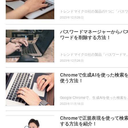
2023年12月26日
パスワードマネージャーからパ
ワードを削除する方法！
トレンドマイクロ社の製品「パスワードマネージャー」ではWebサイトで使用する個人情報やパスワードを保存することができますが、パスワードの削除方
2023年12月26日
Chromeで生成AIを使った検索
使う方法！
Google Chromeで、生成AIを使った検索を使ってみたいと思ったこと
2023年11月16日
Chromeで正規表現を使って検
する方法を紹介！