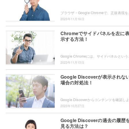
ブラウザ・Google Chromeで、正規表現を使って検索
2023年11月16日
Chromeでサイドパネルを左に
示する方法！
Google Chromeには、サイドパネルという機能が搭載
2023年11月15日
Google Discoverが表示されな
場合の対処法！
2023年10月27日
Google Discoverの過去の履歴
見る方法は？