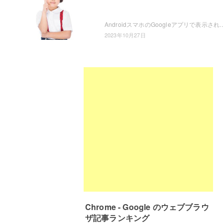
AndroidスマホのGoogleアプリで表示される、Google Discoverの過去の履歴を見たいと思ったことはありませんか？Chromeから確
2023年10月27日
Chrome - Google のウェブブラウ
ザ記事ランキング