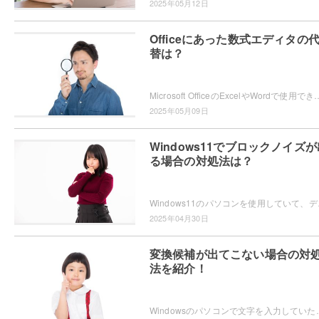
2025年05月12日
Officeにあった数式エディタの
替は？
Microsoft OfficeのExcelやWordで使用できていた「数式エディター」が、現在では使用できないため困ってしまったという
2025年05月09日
Windows11でブロックノイズが
る場合の対処法は？
Windows11のパソコンを使用していて、デ
2025年04月30日
変換候補が出てこない場合の対
法を紹介！
Windowsのパソコンで文字を入力していたら、なぜか変換候補が表示されないため困ってしまっ