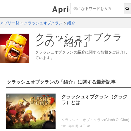
Aprico
アプリ一覧
>
クラッシュオブクラン
>
紹介
クラッシュオブクラ
ン
の「
紹介
」
クラッシュオブクラン
の
紹介
に関する情報をご紹介し
ています。
クラッシュオブクラン
の「
紹介
」に関する最新記事
クラッシュオブクラン（クラク
ラ）とは
クラッシュ・オブ・クラン(Clash Of Clan)についてのアプリのご紹介と遊び方に
2016年09月04日