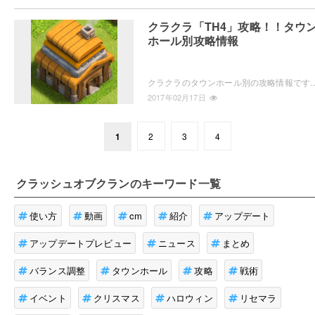
クラクラ「TH4」攻略！！タウ
ホール別攻略情報
クラクラのタウンホール別の攻略情報です。タウンホールレベル4(th4)の新しい施設や、新しいユニット、配置や建設・アップグレードの優
2017年02月17日
1
2
3
4
クラッシュオブクラン
のキーワード一覧
使い方
動画
cm
紹介
アップデート
アップデートプレビュー
ニュース
まとめ
バランス調整
タウンホール
攻略
戦術
イベント
クリスマス
ハロウィン
リセマラ