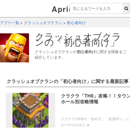
Aprico
アプリ一覧
>
クラッシュオブクラン
>
初心者向け
クラッシュオブクラ
ン
の「
初心者向け
」
クラッシュオブクラン
の
初心者向け
に関する情報をご
紹介しています。
クラッシュオブクラン
の「
初心者向け
」に関する最新記事
クラクラ「TH8」攻略！！タウ
ホール別攻略情報
クラクラのth8の「攻め方」「
2017年03月08日