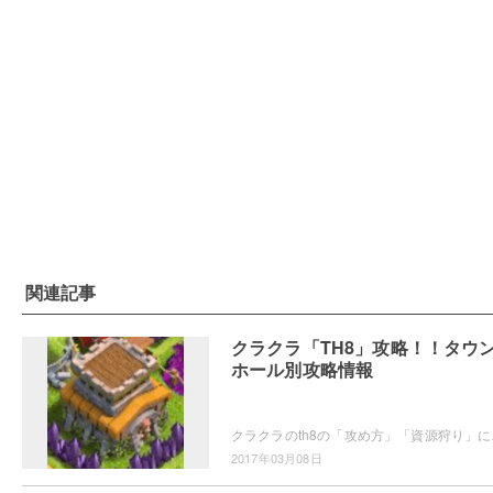
関連記事
クラクラ「TH8」攻略！！タウ
ホール別攻略情報
クラクラのth8の「攻め方」「
2017年03月08日