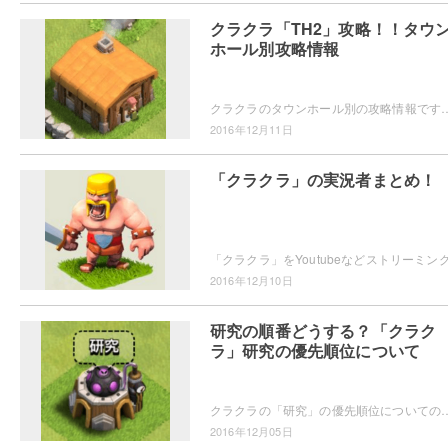
クラクラ「TH2」攻略！！タウ
ホール別攻略情報
クラクラのタウンホール別の攻略情報です。今回はタウンホールレベル2(th2)で開放される施設や、ユニット情報、配置の考え
2016年12月11日
「クラクラ」の実況者まとめ！
2016年12月10日
研究の順番どうする？「クラク
ラ」研究の優先順位について
クラクラの「研究」の優先順位についての解説記事です。タウンホールのレベルが上ったときにどのユニットから研究すべきか迷うこ
2016年12月05日