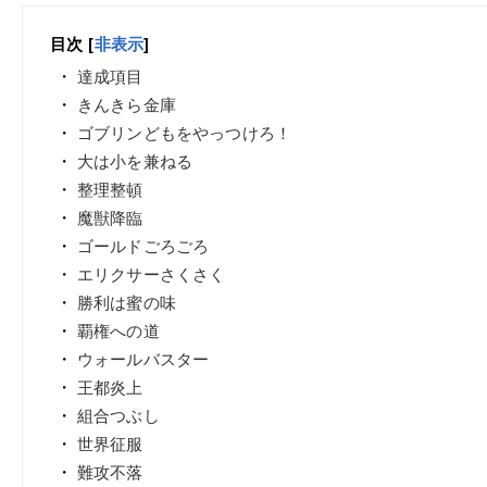
目次
[
非表示
]
達成項目
きんきら金庫
ゴブリンどもをやっつけろ！
大は小を兼ねる
整理整頓
魔獣降臨
ゴールドごろごろ
エリクサーさくさく
勝利は蜜の味
覇権への道
ウォールバスター
王都炎上
組合つぶし
世界征服
難攻不落