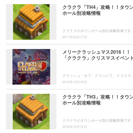
クラクラ「TH4」攻略！！タウ
ホール別攻略情報
クラクラのタウンホール別の攻略情報です。タウンホールレベル4(th4)の新しい施設や、新しいユニット、配置や建設・アップグレードの優
2017年02月17日
メリークラッシュマス2016！！
「クラクラ」クリスマスイベン
クラッシュ・オブ・クランにて、クリスマスイベントのアップデートが追加されました。新たに追加されたストア・ヒーローなどの強化・ドラゴンや
2016年12月19日
クラクラ「TH3」攻略！！タウ
ホール別攻略情報
クラクラのタウンホール別の攻略情報です。タウンホールレベル3(th3)の新しい施設や、新しいユニット、配置や建設・アップグレードの優
2016年12月12日