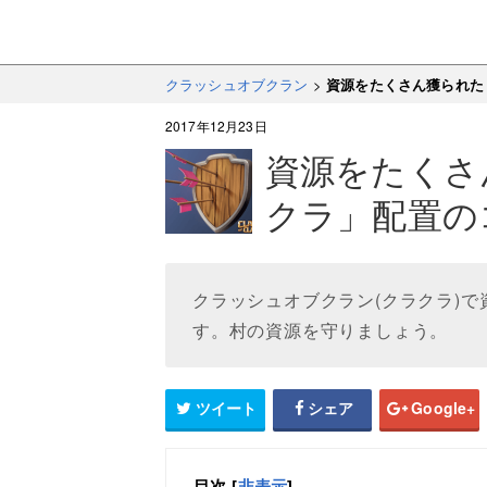
クラッシュオブクラン
>
資源をたくさん獲られた
2017年12月23日
資源をたくさ
クラ」配置の
クラッシュオブクラン(クラクラ)
す。村の資源を守りましょう。
ツイート
シェア
Google+
目次
[
非表示
]