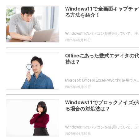
Windows11で全画面キャプチャ
る方法を紹介！
Windows11のパソコンを使用していて、全画
2025年05月12日
Officeにあった数式エディタの
替は？
Microsoft OfficeのExcelやWordで使用できていた「数式エディター」が、現在では使用できないため困ってしまったという
2025年05月09日
Windows11でブロックノイズが
る場合の対処法は？
Windows11のパソコンを使用していて、デ
2025年04月30日