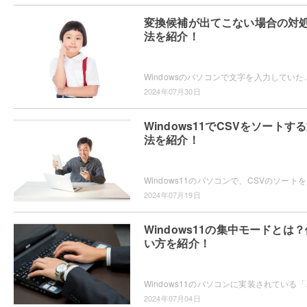
変換候補が出てこない場合の対
法を紹介！
Windowsのパソコンで文字を入力していたら、なぜか変換候補が表示されないため困ってしまっ
2024年07月30日
Windows11でCSVをソートす
法を紹介！
Windows11のパソ
2024年07月19日
Windows11の集中モードとは？
い方を紹介！
Windows11のパソコンに実装されている「集
2024年07月04日